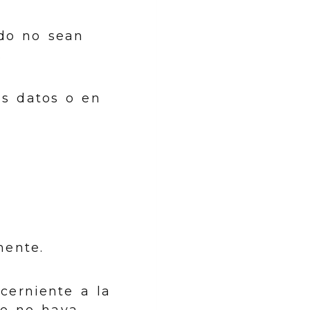
ndo no sean
.
os datos o en
mente.
cerniente a la
do no haya