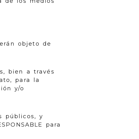
a de los medios
erán objeto de
s, bien a través
ato, para la
ión y/o
s públicos, y
 RESPONSABLE para