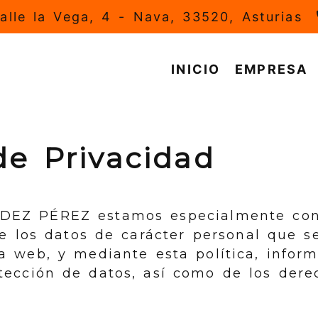
alle la Vega, 4 -
Nava,
33520,
Asturias
INICIO
EMPRESA
de Privacidad
DEZ PÉREZ
estamos especialmente con
e los datos de carácter personal que se
a web, y mediante esta política, infor
tección de datos, así como de los dere