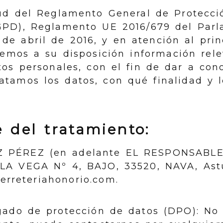
rtud del Reglamento General de Protecci
GPD), Reglamento UE 2016/679 del Par
de abril de 2016, y en atención al prin
nemos a su disposición información rele
tos personales, con el fin de dar a con
tamos los datos, con qué finalidad y 
 del tratamiento:
Z PÉREZ
(en adelante EL RESPONSABLE
 LA VEGA Nº 4, BAJO
,
33520
,
NAVA
,
Ast
erreteriahonorio.com
.
gado de protección de datos (DPO): No