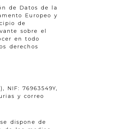
ón de Datos de la
lamento Europeo y
cipio de
vante sobre el
ocer en todo
los derechos
),
NIF
:
76963549Y
,
urias
y correo
 se dispone de