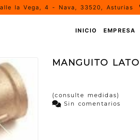
alle la Vega, 4 -
Nava,
33520,
Asturias
INICIO
EMPRESA
MANGUITO LAT
(consulte medidas)
Sin comentarios