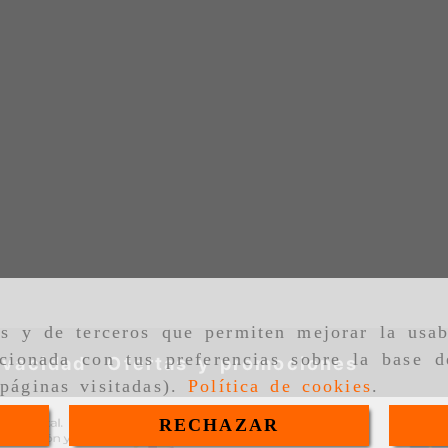
as y de terceros que permiten mejorar la usab
cionada con tus preferencias sobre la base d
ivacidad
Ofertas y promociones
páginas visitadas).
Política de cookies
.
RECHAZAR