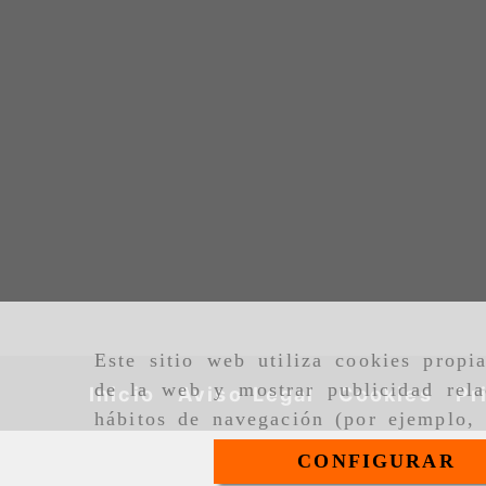
Este sitio web utiliza cookies propi
de la web y mostrar publicidad rela
Inicio
Aviso Legal
Cookies
Pr
hábitos de navegación (por ejemplo, 
CONFIGURAR