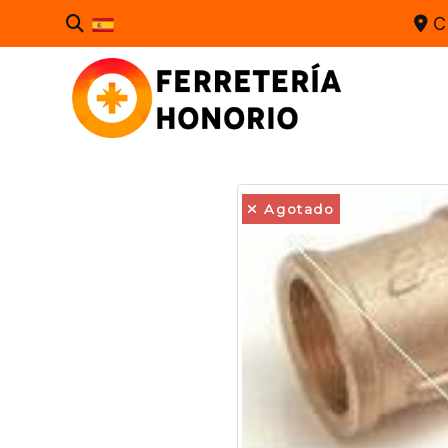
C
Agotado