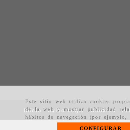
Este sitio web utiliza cookies propi
de la web y mostrar publicidad rela
Inicio
Aviso Legal
Cookies
Pr
hábitos de navegación (por ejemplo, 
CONFIGURAR