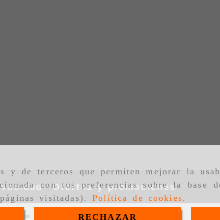
as y de terceros que permiten mejorar la usab
cionada con tus preferencias sobre la base d
ivacidad
Ofertas y promociones
páginas visitadas).
Política de cookies
.
RECHAZAR