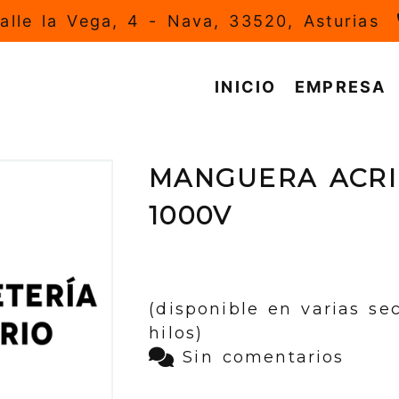
alle la Vega, 4 -
Nava,
33520,
Asturias
INICIO
EMPRESA
MANGUERA ACRI
1000V
(disponible en varias se
hilos)
Sin comentarios