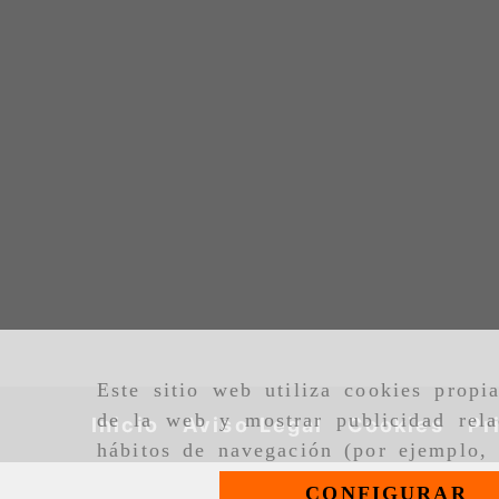
Este sitio web utiliza cookies propi
de la web y mostrar publicidad rela
Inicio
Aviso Legal
Cookies
Pr
hábitos de navegación (por ejemplo, 
CONFIGURAR