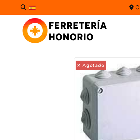
C
Agotado