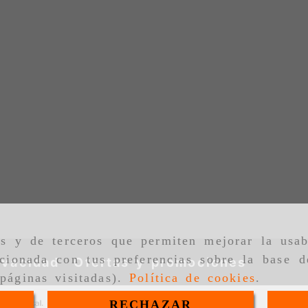
as y de terceros que permiten mejorar la usab
cionada con tus preferencias sobre la base d
ivacidad
Ofertas y promociones
páginas visitadas).
Política de cookies
.
RECHAZAR