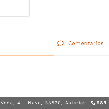
Comentarios
a Vega, 4 -
Nava,
33520,
Asturias
985 