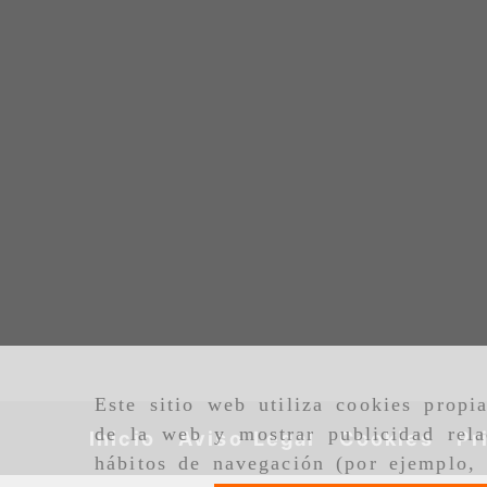
Este sitio web utiliza cookies propi
de la web y mostrar publicidad rela
Inicio
Aviso Legal
Cookies
Pr
hábitos de navegación (por ejemplo, 