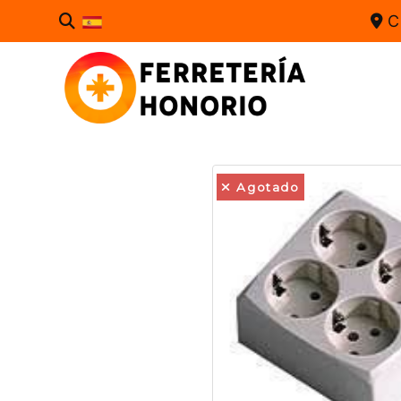
C
Agotado