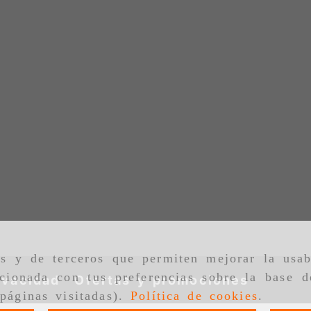
as y de terceros que permiten mejorar la usab
cionada con tus preferencias sobre la base d
ivacidad
Ofertas y promociones
páginas visitadas).
Política de cookies
.