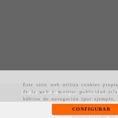
Este sitio web utiliza cookies propi
de la web y mostrar publicidad rela
Inicio
Aviso Legal
Cookies
Pr
hábitos de navegación (por ejemplo, 
CONFIGURAR