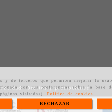
as y de terceros que permiten mejorar la usab
cionada con tus preferencias sobre la base d
ivacidad
Ofertas y promociones
páginas visitadas).
Política de cookies
.
RECHAZAR